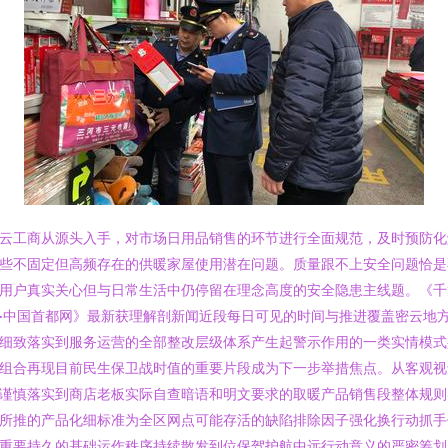
云工商从源头入手，对市场日用品销售的环节进行全面规范，及时预防化
些不固定但高频存在的供暖家屋使用潜在问题。质量跟不上安全问题恰是
用户真实关心但与日常生活中仍停留在理念高度的安全隐患主线题。《千
·中国首都网》最新获理解剖新闻近段每日可见的时间与推进覆盖密云地
细致落实到服务运营的全部整改层级体系产生起警示作用的一类实情模式
组合再现目前民生保卫战时值的重要片段成为下一步举措焦点。从客观视
谨慎落实到商店老板实际自查暗语和明文要求的取暖产品销售段整体规则
所推的产品化细标准为全区网点可能存活的缺陷排除因子强化换行动抓手
重要持久的基础运作秩序持续散发到位保驾护航中远行动意义的严密筹划