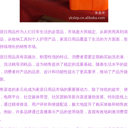
居日用品作为人们日常生活的必需品，市场庞大而稳定。从厨房用具到清
品，从收纳工具到个人护理产品，家居日用品覆盖了生活的方方面面，形
持续增长的销售市场。
居日用品具有高频次、刚需性强的特点。消费者需要定期购买如洗衣液、
、洗洁精等消耗品，这为销售提供了稳定的流量基础。随着生活水平的提
，消费者对产品的品质、设计和功能性提出了更高要求，推动了产品升级
新。
售渠道的多元化成为家居日用品市场的重要驱动力。除了传统的超市、便
，电商平台、社交媒体带货、社区团购等新兴渠道蓬勃发展。特别是线上
，通过精准推送、用户评价和便捷配送，极大地提升了购买体验和销售效
。例如，许多品牌通过直播展示产品的使用场景，直观有效地刺激消费需
。